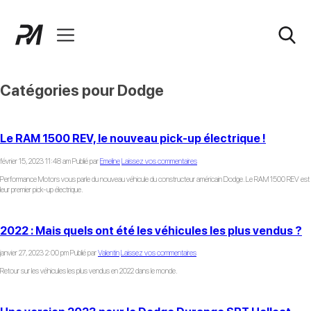
Catégories pour Dodge
Le RAM 1500 REV, le nouveau pick-up électrique !
février 15, 2023 11:48 am
Publié par
Emeline
Laissez vos commentaires
Performance Motors vous parle du nouveau véhicule du constructeur américain Dodge. Le RAM 1500 REV est
leur premier pick-up électrique.
2022 : Mais quels ont été les véhicules les plus vendus ?
janvier 27, 2023 2:00 pm
Publié par
Valentin
Laissez vos commentaires
Retour sur les véhicules les plus vendus en 2022 dans le monde.