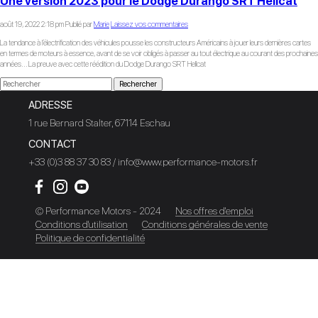
Une version 2023 pour le Dodge Durango SRT Hellcat
août 19, 2022 2:18 pm
Publié par
Marie
Laissez vos commentaires
La tendance à l’électrification des véhicules pousse les constructeurs Américains à jouer leurs dernières cartes
en termes de moteurs à essence, avant de se voir obligés à passer au tout électrique au courant des prochaines
années... La preuve avec cette réédition du Dodge Durango SRT Hellcat
Rechercher
ADRESSE
1 rue Bernard Stalter, 67114 Eschau
CONTACT
+33 (0)3 88 37 30 83 / info@www.performance-motors.fr
© Performance Motors - 2024
Nos offres d'emploi
Conditions d'utilisation
Conditions générales de vente
Politique de confidentialité